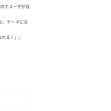
リ内でユーザが自
ら、テーマに沿
なれる！」。