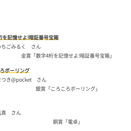
桁を記憶せよ!暗証番号宝箱
いちごみるく さん
ろボーリング
つき@pocket さん
颯真 さん