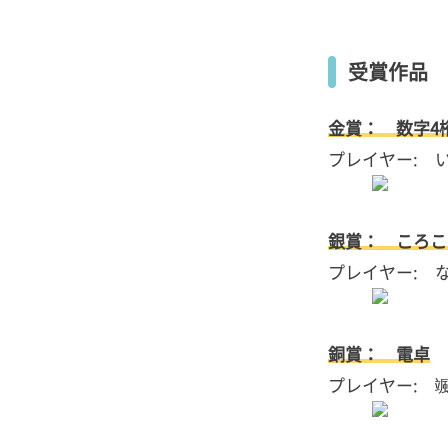
受賞
作品
2
受賞作品
審査
総評
金賞： 数字4
プレイヤー: 
銀賞： ころこ
プレイヤー: な
銅賞： 電卓
プレイヤー: 