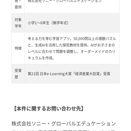
発・
株式会社ソニー・グローバルエデュケーション
提供
対象
小学1〜6年生（無学年式）
学年
考える力を育む学習アプリ。50,000問以上の理数パズル
と、生成AIを活用した探究教材を提供。AIがお子さまの
特徴
レベルに合わせて問題を調整し、オーダーメイドのカリ
キュラムを作成。
受賞
第21回 日本e-Learning大賞「経済産業大臣賞」受賞
歴
【本件に関するお問い合わせ先】
株式会社ソニー・グローバルエデュケーション