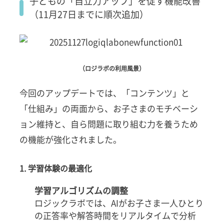
子どもの「自立力アップ」を促す機能改善
追
（11月27日までに順次追加）
加）
2.1
1. 学習
体験の
（ロジラボの利用風景）
最適化
2.2
今回のアップデートでは、「コンテンツ」と
2. 保護
「仕組み」の両面から、お子さまのモチベーシ
者との
連携強
ョン維持と、自ら問題に取り組む力を養うため
化
の機能が強化されました。
3
ロジ
1. 学習体験の最適化
ック
ラボ
学習アルゴリズムの調整
の提
供価
ロジックラボでは、AIがお子さま一人ひとり
値と
の正答率や解答時間をリアルタイムで分析
今後