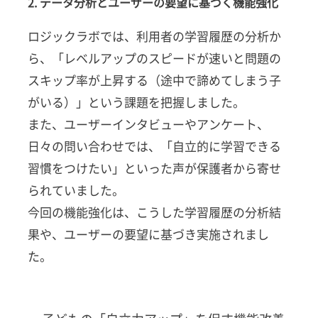
2. データ分析とユーザーの要望に基づく機能強化
ザーの
要望に
ロジックラボでは、利用者の学習履歴の分析か
基づく
機能強
ら、「レベルアップのスピードが速いと問題の
化
スキップ率が上昇する（途中で諦めてしまう子
2
がいる）」という課題を把握しました。
子ど
もの
また、ユーザーインタビューやアンケート、
「自
日々の問い合わせでは、「自立的に学習できる
立力
習慣をつけたい」といった声が保護者から寄せ
アッ
プ」
られていました。
を促
今回の機能強化は、こうした学習履歴の分析結
す機
能改
果や、ユーザーの要望に基づき実施されまし
善
た。
（11
月27
日ま
でに
順次