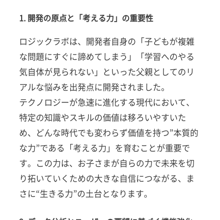
タと
要望
1. 開発の原点と「考える力」の重要性
に応
える
ロジックラボは、開発者自身の「子どもが複雑
「自
立学
な問題にすぐに諦めてしまう」「学習へのやる
習」
気自体が見られない」といった父親としてのリ
への
進化
アルな悩みを出発点に開発されました。
テクノロジーが急速に進化する現代において、
1.1
1. 開発
特定の知識やスキルの価値は移ろいやすいた
の原点
め、どんな時代でも変わらず価値を持つ”本質的
と「考
える
な力”である「考える力」を育むことが重要で
力」の
す。この力は、お子さまが自らの力で未来を切
重要性
り拓いていくための大きな自信につながる、ま
1.2
さに“生きる力”の土台となります。
2. デー
タ分析
とユー