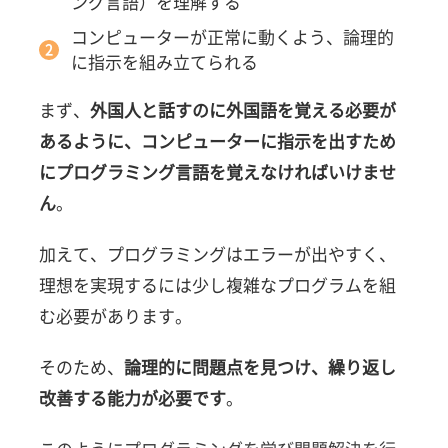
ング言語）を理解する
する
メリ
コンピューターが正常に動くよう、論理的
ット
に指示を組み立てられる
4選
3.1
まず、
外国人と話すのに外国語を覚える必要が
「知
あるように、コンピューターに指示を出すため
る」こ
とがで
にプログラミング言語を覚えなければいけませ
きる
ん
。
3.2
プログ
加えて、プログラミングはエラーが出やすく、
ラミン
理想を実現するには少し複雑なプログラムを組
グ的思
考が身
む必要があります。
につく
3.3
そのため、
論理的に問題点を見つけ、繰り返し
学びに
改善する能力が必要です
。
向かう
力・人