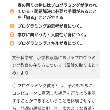
料金
身の回りの物にはプログラミングが使われ
5.4
ている・問題解決に必要な手順があること
教材の
を「知る」ことができる
種類
プログラミング的思考が身につく。
6
学びに向かう力・人間性が身につく。
KOOV
パー
プログラミングスキルが身につく。
トナ
ープ
ログ
文部科学省 小学校段階におけるプログラミ
ラミ
ング教育の在り方について（議論の取りまと
ング
教室
め）より
のご
紹介
○ プログラミング教育とは、子どもたちに、
7
コンピュータに意図した処理を行うよう指示
小学
することができるということを体験させなが
生の
プロ
ら、発達の段階に即して、次のような資質・