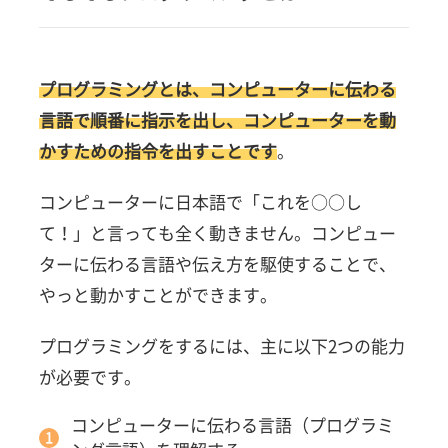
ミン
グと
は？
プログラミングとは、コンピューターに伝わる
2
言語で順番に指示を出し、コンピューターを動
小学
生の
かすための指令を出すことです
。
プロ
グラ
コンピューターに日本語で「これを○○し
ミン
グ学
て！」と言っても全く動きません。コンピュー
習と
ターに伝わる言語や伝え方を駆使することで、
は？
やっと動かすことができます。
3
小学
プログラミングをするには、主に以下2つの能力
生が
プロ
が必要です。
グラ
ミン
コンピューターに伝わる言語（プログラミ
グを