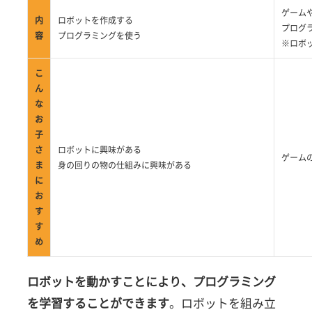
ゲーム
内
ロボットを作成する
プログ
容
プログラミングを使う
※ロボ
こ
ん
な
お
子
さ
ロボットに興味がある
ゲーム
ま
身の回りの物の仕組みに興味がある
に
お
す
す
め
ロボットを動かすことにより、プログラミング
を学習することができます
。ロボットを組み立