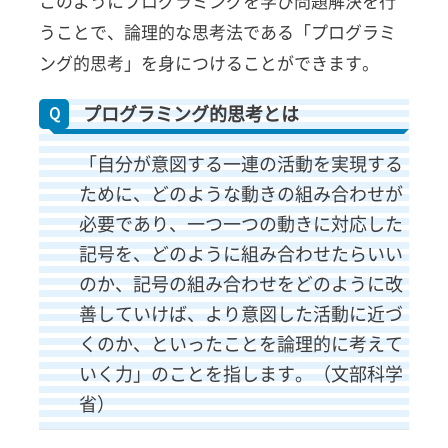
このようにプログラミングを学び問題解決を行
間性が
育つ
うことで、論理的な思考法である「プログラミ
3.4
ング的思考」を身につけることができます。
プログ
ラミン
プログラミング的思考とは
グスキ
ルが身
「
自分が意図する一連の活動を実現する
につく
ために、どのような動きの組み合わせが
4
必要であり、一つ一つの動きに対応した
小学
生が
記号を、どのように組み合わせたらいい
プロ
のか、記号の組み合わせをどのように改
グラ
ミン
善していけば、より意図した活動に近づ
グを
くのか、といったことを論理的に考えて
する
デメ
いく力」のことを指します。（文部科学
リッ
省）
ト2
選