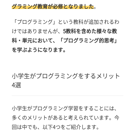
の選
グラミング教育が必修となりました
。
び方
4選
｜自
「プログラミング」という教科が追加されるわ
分の
けではありませんが
、
5教科を含めた様々な教
子ど
もに
科・単元において、「プログラミング的思考」
合う
を学ぶようになります。
もの
を選
ぶこ
とが
小学生がプログラミングをするメリット
重
4選
要！
5.1
学び方
小学生がプログラミング学習をすることには、
5.2
多くのメリットがあると考えられています。今
難易度
回は中でも、以下4つをご紹介します。
5.3