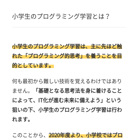
4.1
他教科
小学生のプログラミング学習とは？
の学習
時間が
減る
4.2
小学生のプログラミング学習は、主に先ほど触
体を動
れた「プログラミング的思考」を養うことを目
かす機
会が減
的としています。
る
何も最初から難しい技術を覚えるわけではあり
5
小学
ません。
「基礎となる思考法を身に着けること
生の
によって、IT化が進む未来に備えよう」という
プロ
グラ
狙いの下、小学生のプログラミング学習は行わ
ミン
れます。
グ教
室・
教材
このことから、
2020年度より、小学校では
プロ