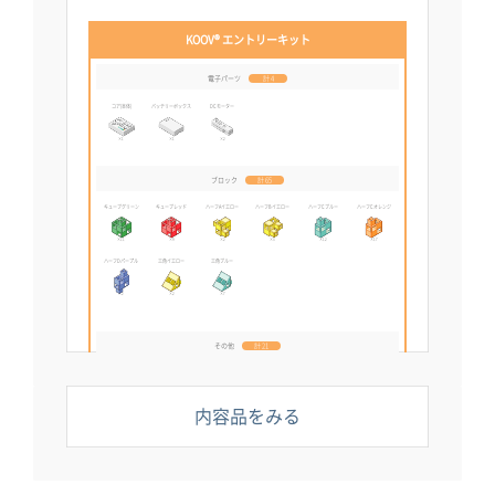
KOOV® エントリーキット
電子パーツ
計 4
コア(本体)
バッテリーボックス
DCモーター
×1
×1
×2
ブロック
計 65
キューブグリーン
キューブレッド
ハーフAイエロー
ハーフBイエロー
ハーフCブルー
ハーフCオレンジ
×11
×9
×2
×3
×12
×17
ハーフDパープル
三角イエロー
三角ブルー
×2
×2
×7
その他
計 21
ベーストレー
回転軸
アイ
ホイール
DCモータージョイント
USBケーブル
×2
×4
×4
×4
×4
×1
内容品をみる
ブロックリムーバー
スタートガイド
×1
×1